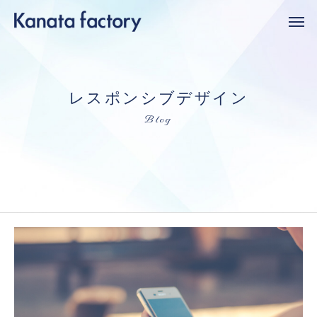
レ
ス
ポ
ン
シ
ブ
デ
ザ
イ
ン
B
l
o
g