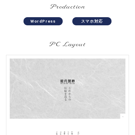
Production
WordPress
スマホ対応
PC Layout